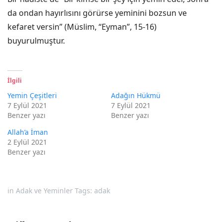
da ondan hayırlısını görürse yeminini bozsun ve
kefaret versin” (Müslim, “Eyman”, 15-16)
buyurulmuştur.
İlgili
Yemin Çeşitleri
Adağın Hükmü
7 Eylül 2021
7 Eylül 2021
Benzer yazı
Benzer yazı
Allah’a İman
2 Eylül 2021
Benzer yazı
in
Adak ve Yeminler
Tags:
adak