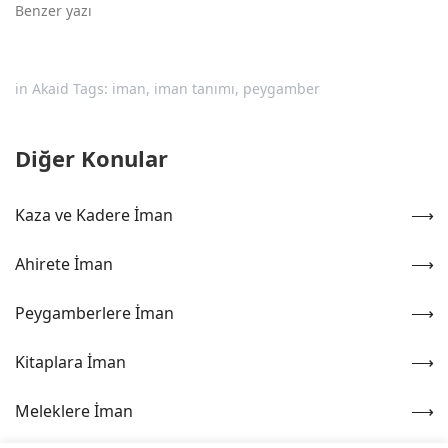
Benzer yazı
in
Akaid
Tags:
iman
,
iman tanımı
,
peygamber
Diğer Konular
Kaza ve Kadere İman
Ahirete İman
Peygamberlere İman
Kitaplara İman
Meleklere İman