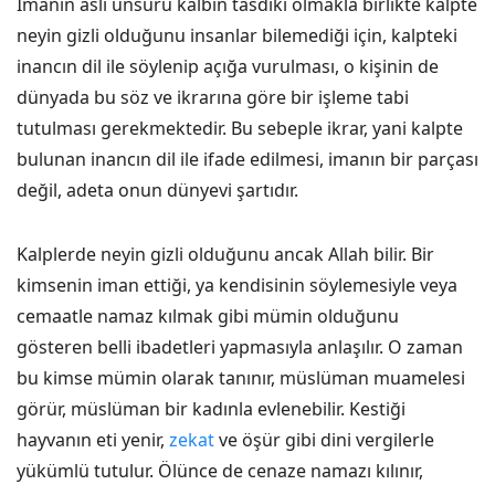
İmanın asli unsuru kalbin tasdiki olmakla birlikte kalpte
neyin gizli olduğunu insanlar bilemediği için, kalpteki
inancın dil ile söylenip açığa vurulması, o kişinin de
dünyada bu söz ve ikrarına göre bir işleme tabi
tutulması gerekmektedir. Bu sebeple ikrar, yani kalpte
bulunan inancın dil ile ifade edilmesi, imanın bir parçası
değil, adeta onun dünyevi şartıdır.
Kalplerde neyin gizli olduğunu ancak Allah bilir. Bir
kimsenin iman ettiği, ya kendisinin söylemesiyle veya
cemaatle namaz kılmak gibi mümin olduğunu
gösteren belli ibadetleri yapmasıyla anlaşılır. O zaman
bu kimse mümin olarak tanınır, müslüman muamelesi
görür, müslüman bir kadınla evlenebilir. Kestiği
hayvanın eti yenir,
zekat
ve öşür gibi dini vergilerle
yükümlü tutulur. Ölünce de cenaze namazı kılınır,