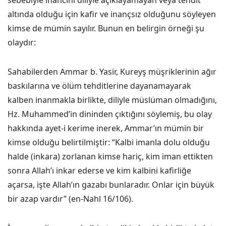
sebebiyle inancını diliyle açıklayamayan veya tehdit
altında olduğu için kafir ve inançsız olduğunu söyleyen
kimse de mümin sayılır. Bunun en belirgin örneği şu
olaydır:
Sahabilerden Ammar b. Yasir, Kureyş müşriklerinin ağır
baskılarına ve ölüm tehditlerine dayanamayarak
kalben inanmakla birlikte, diliyle müslüman olmadığını,
Hz. Muhammed’in dininden çıktığını söylemiş, bu olay
hakkında ayet-i kerime inerek, Ammar’ın mümin bir
kimse olduğu belirtilmiştir: “Kalbi imanla dolu olduğu
halde (inkara) zorlanan kimse hariç, kim iman ettikten
sonra Allah’ı inkar ederse ve kim kalbini kafirliğe
açarsa, işte Allah’ın gazabı bunlaradır. Onlar için büyük
bir azap vardır” (en-Nahl 16/106).