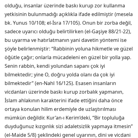
olduğu, insanlar üzerinde baskı kurup zor kullanma
yetkisinin bulunmadığı açıklıkla ifade edilmiştir (mesela
bk. Yunus 10/108; el-İsra 17/105). Onun bir zorba değil,
sadece uyarıcı olduğu belirtilirken (el-Gaşiye 88/21-22),
bu uyarma ve hatırlatmanın yani davetin yöntemi ise
şöyle belirlenmiştir: “Rabbinin yoluna hikmetle ve güzel
öğütle çağır; onlarla mücadeleni en güzel bir yolla yap.
Senin rabbin, kendi yolundan sapanı çok iyi
bilmektedir; yine O, doğru yolda olanı da çok iyi
bilmektedir” (en-Nahl 16/125). Esasen insanların
vicdanları üzerinde baskı kurup zorbalık yapmanın,
İslam ahlakının karakterini ifade ettiğini daha önce
ortaya konulan hilim erdemiyle de uzlaştırılması
mümkün değildir. Kur’an-ı Kerim’deki, “Bir topluluğa
duyduğunuz kızgınlık sizi adaletsizlik yapmaya itmesin”
(el-Maide 5/8) şeklindeki genel uyarının, dini ve vicdani