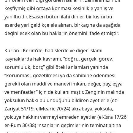
bir önem verildiği görülen hakların, zamanımızın bir
keşfiymiş gibi ortaya konması kesinlikle yanlış ve
yanıltıcıdır. Esasen bütün ilahi dinler, bir kısmı bu
eserde yeri geldikçe ele alınan, birkaçına da aşağıda
değinilecek olan bu hakların önemini ifade etmiştir.
Kur’an-ı Kerim’de, hadislerde ve diğer İslami
kaynaklarda hak kavramı, “doğru, gerçek, görev,
sorumluluk, borç” gibi öteki anlamları yanında
“korunması, gözetilmesi ya da sahibine ödenmesi
gerekli olan maddi ve manevi imkan, değer, pay, eşya
ve menfaatler” için de kullanılmıştır. Zenginin malında
yoksulun hakkı bulunduğunu bildiren ayetlerle (ez-
Zariyat 51/19; elMearic 70/24) akrabaya, yoksula,
yolcuya hakkını vermeyi emreden ayetler (el-İsra 17/26;
er-Rum 30/38) insanların geçimlerinin teminat altına