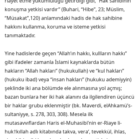
riayet etme yükümlülüğü getirdiği gibi, “Hak sahibinin
konuşma yetkisi vardır” (Buhari, “Hibe”, 23; Müslim,
“Müsakat”,120) anlamındaki hadis de hak sahibine
hakkını kullanma, koruma ve isteme yetkisi
tanımaktadır.
Yine hadislerde geçen “Allah’ın hakkı, kullların hakkı”
gibi ifadeler zamanla İslami kaynaklarda bütün
hakların “Allah hakları” (hukukullah) ve “kul hakları”
(hukuku ibad) veya “insan hakları” (hukuku ademiyyin)
şeklinde iki ana bölümde ele alınmasına yol açmış;
bazan bunlara her iki hak alanını da ilgilendiren üçüncü
bir haklar grubu eklenmiştir (bk. Maverdi, elAhkamü’s-
sultaniyye, s. 278, 303, 308). Mesela ilk
mutasavvıflardan Haris el-Muhasibi’nin er-Riaye li-
huk†kıllah adlı kitabında takva, vera‘, tevekkül, ihlas,