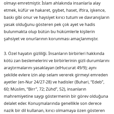
olmayı emretmiştir. İslam ahlakında insanlarla alay
etmek, küfür ve hakaret, gıybet, haset, iftira, işkence,
baskı gibi onur ve haysiyet kırıcı tutum ve davranışların
yasak olduğunu gösteren pek çok ayet ve hadis
bulunmakta olup bütün bu hükümlerle kişilerin
şahsiyet ve onurlarının korunması amaçlanmıştır.
3. Özel hayatın gizliliği. İnsanların birbirleri hakkında
kötü zan beslemelerini ve birbirlerinin gizli durumlarını
araştırmalarını yasaklayan (elHucurat 49/9); aynı
şekilde evlere izin alıp selam vererek girmeyi emreden
ayetler (en-Nur 24/27-28) ve hadisler (Buhari, “Edeb”,
60; Müslim, “Birr”, 72; Zühd”, 52), insanların
mahremiyetine saygı göstermenin bir görev olduğuna
delalet eder. Konuşmalarında genellikle son derece
nazik bir dil kullanan, kırıcı olmamaya özen gösteren