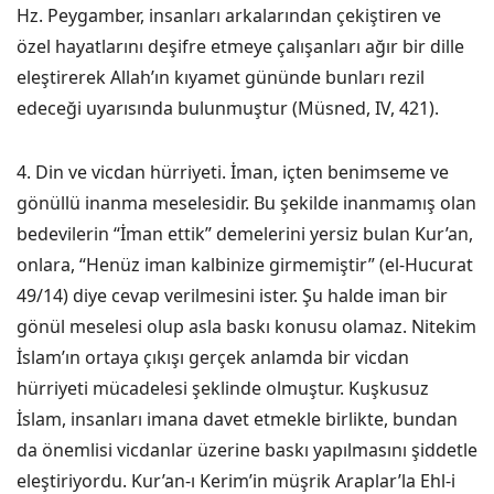
Hz. Peygamber, insanları arkalarından çekiştiren ve
özel hayatlarını deşifre etmeye çalışanları ağır bir dille
eleştirerek Allah’ın kıyamet gününde bunları rezil
edeceği uyarısında bulunmuştur (Müsned, IV, 421).
4. Din ve vicdan hürriyeti. İman, içten benimseme ve
gönüllü inanma meselesidir. Bu şekilde inanmamış olan
bedevilerin “İman ettik” demelerini yersiz bulan Kur’an,
onlara, “Henüz iman kalbinize girmemiştir” (el-Hucurat
49/14) diye cevap verilmesini ister. Şu halde iman bir
gönül meselesi olup asla baskı konusu olamaz. Nitekim
İslam’ın ortaya çıkışı gerçek anlamda bir vicdan
hürriyeti mücadelesi şeklinde olmuştur. Kuşkusuz
İslam, insanları imana davet etmekle birlikte, bundan
da önemlisi vicdanlar üzerine baskı yapılmasını şiddetle
eleştiriyordu. Kur’an-ı Kerim’in müşrik Araplar’la Ehl-i