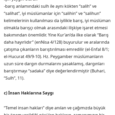
-barış anlamındaki sulh ile aynı kökten “salih” ve
“salihat”, iyi müslümanlar için “salihin” ve “salihun”
kelimelerinin kullanılması da iyilikle barış, iyi müslüman
olmakla barışçı olmak arasındaki ilişkiye işaret etmesi
bakımından önemlidir. Yine Kur’an’da ilke olarak “Barış
daha hayırlıdır” (enNisa 4/128) buyurulur ve aralarında
çatışma çıkanların barıştırılması emredilir (el-Enfal 8/1;
el-Hucurat 49/9-10). Hz. Peygamber müslümanların
uzun süre dargın durmalarını yasaklamış, dargınları
barıştırmayı “sadaka” diye değerlendirmiştir (Buhari,
“Sulh”, 11).
c) İnsan Haklarına Saygı
“Temel insan hakları” diye anılan ve çağımızda büyük