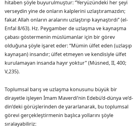
hitaben şöyle buyurulmuştur: “Yeryüzündeki her şeyi
verseydin yine de onların kalplerini uzlaştıramazdın;
fakat Allah onların aralarını uzlaştırıp kaynaştırdı” (el-
Enfal 8/63). Hz. Peygamber de uzlaşma ve kaynaşma
çabası göstermenin müslümanlar için bir görev
olduğuna şöyle işaret eder: “Mümin ülfet eden (uzlaşıp
kaynaşan) insandır; ülfet etmeyen ve kendisiyle ülfet
kurulamayan insanda hayır yoktur” (Müsned, II, 400;
V,235).
Toplumsal barış ve uzlaşma konusunu büyük bir
dirayetle işleyen İmam Maverdi’nin Edebü’d-dünya ve’d-
din’deki görüşlerinden de yararlanarak, bu toplumsal
görevi gerçekleştirmenin başlıca yollarını şöyle
sıralayabiliriz: