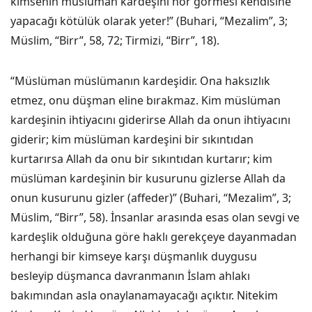
kimsenin müslüman kardeşini hor görmesi kendisine
yapacağı kötülük olarak yeter!” (Buhari, “Mezalim”, 3;
Müslim, “Birr”, 58, 72; Tirmizi, “Birr”, 18).
“Müslüman müslümanın kardeşidir. Ona haksızlık
etmez, onu düşman eline bırakmaz. Kim müslüman
kardeşinin ihtiyacını giderirse Allah da onun ihtiyacını
giderir; kim müslüman kardeşini bir sıkıntıdan
kurtarırsa Allah da onu bir sıkıntıdan kurtarır; kim
müslüman kardeşinin bir kusurunu gizlerse Allah da
onun kusurunu gizler (affeder)” (Buhari, “Mezalim”, 3;
Müslim, “Birr”, 58). İnsanlar arasında esas olan sevgi ve
kardeşlik olduğuna göre haklı gerekçeye dayanmadan
herhangi bir kimseye karşı düşmanlık duygusu
besleyip düşmanca davranmanın İslam ahlakı
bakımından asla onaylanamayacağı açıktır. Nitekim