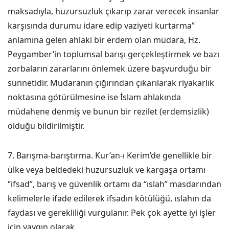
maksadıyla, huzursuzluk çıkarıp zarar verecek insanlar
karşısında durumu idare edip vaziyeti kurtarma”
anlamına gelen ahlaki bir erdem olan müdara, Hz.
Peygamber’in toplumsal barışı gerçekleştirmek ve bazı
zorbaların zararlarını önlemek üzere başvurduğu bir
sünnetidir. Müdaranın çığırından çıkarılarak riyakarlık
noktasına götürülmesine ise İslam ahlakında
müdahene denmiş ve bunun bir rezilet (erdemsizlik)
olduğu bildirilmiştir.
7. Barışma-barıştırma. Kur’an-ı Kerim’de genellikle bir
ülke veya beldedeki huzursuzluk ve kargaşa ortamı
“ifsad”, barış ve güvenlik ortamı da “ıslah” masdarından
kelimelerle ifade edilerek ifsadın kötülüğü, ıslahın da
faydası ve gerekliliği vurgulanır. Pek çok ayette iyi işler
için yaygın olarak