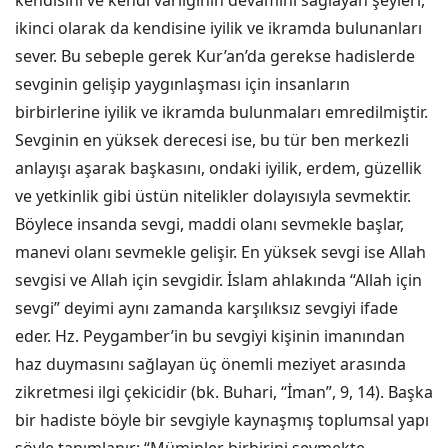
kendisini ve kendi varlığının devamını sağlayan şeyleri,
ikinci olarak da kendisine iyilik ve ikramda bulunanları
sever. Bu sebeple gerek Kur’an’da gerekse hadislerde
sevginin gelişip yaygınlaşması için insanların
birbirlerine iyilik ve ikramda bulunmaları emredilmiştir.
Sevginin en yüksek derecesi ise, bu tür ben merkezli
anlayışı aşarak başkasını, ondaki iyilik, erdem, güzellik
ve yetkinlik gibi üstün nitelikler dolayısıyla sevmektir.
Böylece insanda sevgi, maddi olanı sevmekle başlar,
manevi olanı sevmekle gelişir. En yüksek sevgi ise Allah
sevgisi ve Allah için sevgidir. İslam ahlakında “Allah için
sevgi” deyimi aynı zamanda karşılıksız sevgiyi ifade
eder. Hz. Peygamber’in bu sevgiyi kişinin imanından
haz duymasını sağlayan üç önemli meziyet arasında
zikretmesi ilgi çekicidir (bk. Buhari, “İman”, 9, 14). Başka
bir hadiste böyle bir sevgiyle kaynaşmış toplumsal yapı