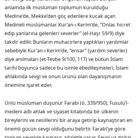
anlamda ilk müslüman toplumun kurulduğu
Medine’de, Mekke’den göç edenlere kucak açan
Medineli müslümanlar Kur’an-ı Kerim’de, “Onlar, hicret
edip yanlarına gelenleri severler” (el-Haşr 59/9) diye
takdir edilir. Bunların muhacirlere yaptıkları yardımlar
sebebiyle Kur’an-ı Kerim’de, “ensar” (yardım severler)
diye anılmaları (et-Tevbe 9/100, 117) ve bütün İslam
tarihi boyunca sadece bu isimle ebedileşmeleri, İslam
ahlakında sevgi ve onun ürünü olan dayanışmanın
önemine işaret eder.
Ünlü müslüman düşünür Farabi (ö. 339/950), Fusulü’l-
medeni adlı ahlak ve siyaset kitabında bir ülkenin
bireylerini ve nesillerini bir araya getirip kaynaştıran en
önemli gücün sevgi olduğunu belirtir. Farabi’ye göre
toplum sevgiyle kaynaşır, adaletle yaşar. Sevgi ya doğal