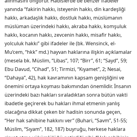
alınmasını öngörür. Hadislerde de benzer ifadeler
yanında “fakirin hakkı, isteyenin hakkı, din kardeşliği
hakkı, arkadaşlık hakkı, dostluk hakkı, müslümanın
müslüman üzerindeki hakkı, akraba hakkı, komşuluk
hakkı, kocanın hakkı, zevcenin hakkı, misafir hakkı,
yolculuk hakkı” gibi ifadeler ile (bk. Wensinck, el-
Mu‘cem, “hkk” md.) hayvan haklarına ilişkin açıklamalar
(mesela bk. Müslim, “Libas”, 107; “Birr”, 61; “Sayd”, 59;
Ebu Davud, “Cihad”, 51; Tirmizi, “Kıyamet”, 2; Nesai,
“Dahaya”, 42), hak kavramının kapsam genişliğini ve
önemini ortaya koyması bakımından önemlidir. İnsanın
üzerindeki bazı hakları sıraladıktan sonra bütün vakti
ibadetle geçirerek bu hakları ihmal etmenin yanlış
olacağına dikkat çeken bir hadisin sonunda geçen,
“Her hak sahibine hakkını ver” (Buhari, “Savm”, 51-55;
Müslim, “Sıyam”, 182, 187) buyruğu, herkese haklara