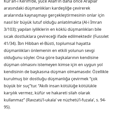
Kur’an-ı Kerim’de, yüce Allah’ın daha önce Araplar
arasındaki düşmanlıkları kardeşliğe çevirerek
aralarında kaynaşmayı gerçekleştirmesinin onlar için
nasıl bir büyük lutuf olduğu anlatılmakta (Al-i İmran
3/103); yapılan iyiliklerin en köklü düşmanlıkları bile
sıcak dostluklara çevireceği ifade edilmektedir (Fussılet
41/34). İbn Hibban el-Büsti, toplumsal hayatta
düşmanlıkları önlemenin en etkili yolunun sevgi
olduğunu söyler. Ona göre başkalarının kendisine
düşman olmasını istemeyen kimse için en uygun yol
kendisinin de başkasına düşman olmamasıdır. Özellikle
kurulmuş bir dostluğu düşmanlığa çevirmek “çok
büyük bir suç”tur. “Akıllı insan kötülüğe kötülükle
karşılık vermez, küfür ve hakareti silah olarak
kullanmaz” (Ravzatü’l-ukala’ ve nüzhetü’l-fuzala’, s. 94-
95).