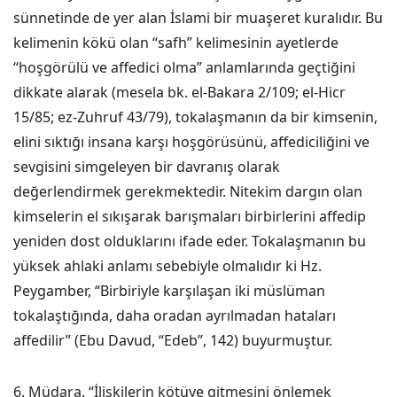
sünnetinde de yer alan İslami bir muaşeret kuralıdır. Bu
kelimenin kökü olan “safh” kelimesinin ayetlerde
“hoşgörülü ve affedici olma” anlamlarında geçtiğini
dikkate alarak (mesela bk. el-Bakara 2/109; el-Hicr
15/85; ez-Zuhruf 43/79), tokalaşmanın da bir kimsenin,
elini sıktığı insana karşı hoşgörüsünü, affediciliğini ve
sevgisini simgeleyen bir davranış olarak
değerlendirmek gerekmektedir. Nitekim dargın olan
kimselerin el sıkışarak barışmaları birbirlerini affedip
yeniden dost olduklarını ifade eder. Tokalaşmanın bu
yüksek ahlaki anlamı sebebiyle olmalıdır ki Hz.
Peygamber, “Birbiriyle karşılaşan iki müslüman
tokalaştığında, daha oradan ayrılmadan hataları
affedilir” (Ebu Davud, “Edeb”, 142) buyurmuştur.
6. Müdara. “İlişkilerin kötüye gitmesini önlemek