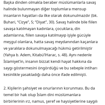
Başka dinden olmakla beraber müslümanlarla savaş
halinde bulunmayan diğer toplumlara mensup
insanların hayatları da ilke olarak dokunulmazdır (bk.
Buhari, “Cizye”, 5; “Diyat”, 30). Savaş halinde bile fiilen
savaşa katılmayan kadınlara, çocuklara, din
adamlarına, fiilen savaşa katılmayıp işiyle gücüyle
meşgul olanlara, hatta savaş meydanından kaçanlara
ve yaralılara dokunulmayacağı hükmü getirilmiştir
(Yahya b. Adem, Kitabü’lHarac, s. 48). Aynı nedenle
İslamiyet’in, insanın bizzat kendi hayat hakkına da
saygı göstermesini öngördüğü ve bu sebeple intiharı
kesinlikle yasakladığı daha önce ifade edilmişti.
2. Kişilerin şahsiyet ve onurlarının korunması. Bu da
temel bir hak olup İslam dini müslümanlara
birbirlerinin ırz, namus, şeref ve haysiyetlerine saygılı