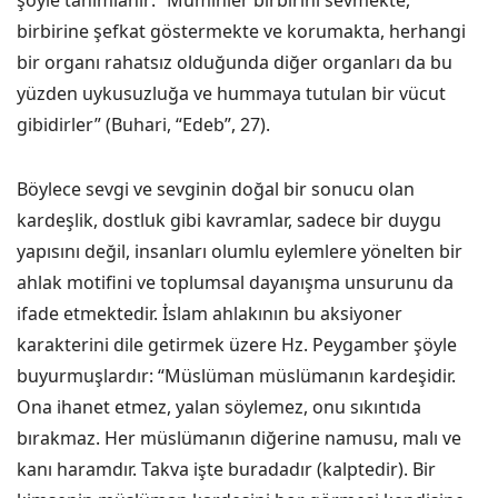
şöyle tanımlanır: “Müminler birbirini sevmekte,
birbirine şefkat göstermekte ve korumakta, herhangi
bir organı rahatsız olduğunda diğer organları da bu
yüzden uykusuzluğa ve hummaya tutulan bir vücut
gibidirler” (Buhari, “Edeb”, 27).
Böylece sevgi ve sevginin doğal bir sonucu olan
kardeşlik, dostluk gibi kavramlar, sadece bir duygu
yapısını değil, insanları olumlu eylemlere yönelten bir
ahlak motifini ve toplumsal dayanışma unsurunu da
ifade etmektedir. İslam ahlakının bu aksiyoner
karakterini dile getirmek üzere Hz. Peygamber şöyle
buyurmuşlardır: “Müslüman müslümanın kardeşidir.
Ona ihanet etmez, yalan söylemez, onu sıkıntıda
bırakmaz. Her müslümanın diğerine namusu, malı ve
kanı haramdır. Takva işte buradadır (kalptedir). Bir