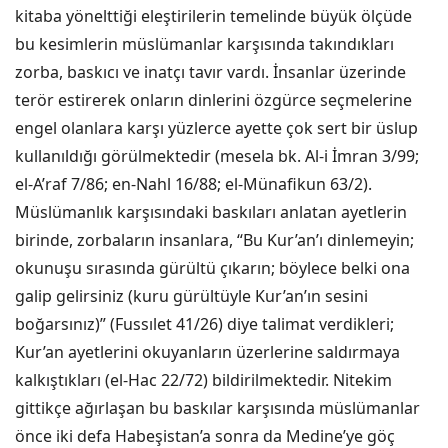
kitaba yönelttiği eleştirilerin temelinde büyük ölçüde
bu kesimlerin müslümanlar karşısında takındıkları
zorba, baskıcı ve inatçı tavır vardı. İnsanlar üzerinde
terör estirerek onların dinlerini özgürce seçmelerine
engel olanlara karşı yüzlerce ayette çok sert bir üslup
kullanıldığı görülmektedir (mesela bk. Al-i İmran 3/99;
el-A’raf 7/86; en-Nahl 16/88; el-Münafikun 63/2).
Müslümanlık karşısındaki baskıları anlatan ayetlerin
birinde, zorbaların insanlara, “Bu Kur’an’ı dinlemeyin;
okunuşu sırasında gürültü çıkarın; böylece belki ona
galip gelirsiniz (kuru gürültüyle Kur’an’ın sesini
boğarsınız)” (Fussılet 41/26) diye talimat verdikleri;
Kur’an ayetlerini okuyanların üzerlerine saldırmaya
kalkıştıkları (el-Hac 22/72) bildirilmektedir. Nitekim
gittikçe ağırlaşan bu baskılar karşısında müslümanlar
önce iki defa Habeşistan’a sonra da Medine’ye göç