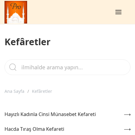
Kefâretler
Ana Sayfa
Kefâretler
Hayızlı Kadınla Cinsi Münasebet Kefareti
Hacda Tıraş Olma Kefareti