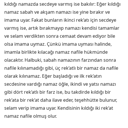
kıldığı namazda secdeye varmış ise bakılır: Eğer kıldığı
namaz sabah ve akşam namazı ise yine bırakır ve
imama uyar. Fakat bunların ikinci rek‘atı için secdeye
varmış ise, artık bırakmayıp namazı kendisi tamamlar
ve selam verdikten sonra cemaat devam ediyor bile
olsa imama uymaz. Çünkü imama uyması halinde,
imamla birlikte kılacağı namaz nafile hükmünde
olacaktır. Halbuki, sabah namazının farzından sonra
nafile kılınamadığı gibi, üç rek‘atlı bir namaz da nafile
olarak kılınamaz. Eğer başladığı ve ilk rek‘atın
secdesine vardığı namaz öğle, ikindi ve yatsı namazı
gibi dört rek‘atlı bir farz ise, bu takdirde kıldığı bir
rek‘ata bir rek‘at daha ilave eder, teşehhütte bulunur,
selam verip imama uyar. Kendisinin kıldığı iki rek‘at
namaz nafile olmuş olur.