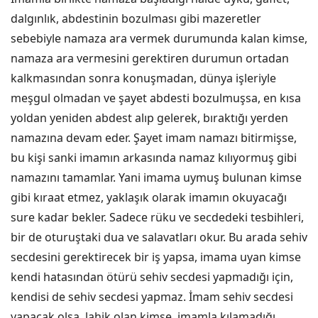
dalgınlık, abdestinin bozulması gibi mazeretler
sebebiyle namaza ara vermek durumunda kalan kimse,
namaza ara vermesini gerektiren durumun ortadan
kalkmasından sonra konuşmadan, dünya işleriyle
meşgul olmadan ve şayet abdesti bozulmuşsa, en kısa
yoldan yeniden abdest alıp gelerek, bıraktığı yerden
namazına devam eder. Şayet imam namazı bitirmişse,
bu kişi sanki imamın arkasında namaz kılıyormuş gibi
namazını tamamlar. Yani imama uymuş bulunan kimse
gibi kıraat etmez, yaklaşık olarak imamın okuyacağı
sure kadar bekler. Sadece rüku ve secdedeki tesbihleri,
bir de oturuştaki dua ve salavatları okur. Bu arada sehiv
secdesini gerektirecek bir iş yapsa, imama uyan kimse
kendi hatasından ötürü sehiv secdesi yapmadığı için,
kendisi de sehiv secdesi yapmaz. İmam sehiv secdesi
yapacak olsa, lahik olan kimse, imamla kılamadığı