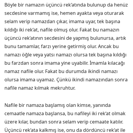
Böyle bir namazın üçüncü rek‘atında bulunup da henüz
secdesine varmamış ise, hemen ayakta veya oturarak
selam verip namazdan çıkar, imama uyar, tek başına
kıldığı iki rek‘at, nafile olmuş olur. Fakat bu namazın
üçüncü rek‘atının secdesini de yapmış bulunursa, artık
bunu tamamlar, farzı yerine getirmiş olur. Ancak bu
namazı öğle veya yatsı namazı olursa tek başına kıldığı
bu farzdan sonra imama yine uyabilir. İmamla kılacağı
namaz nafile olur. Fakat bu durumda ikindi namazı
olursa imama uyamaz. Çünkü ikindi namazından sonra
nafile namaz kılmak mekruhtur.
Nafile bir namaza başlamış olan kimse, yanında
cemaatle namaza başlansa, bu nafileyi iki rek‘at olmak
üzere kılar, bundan sonra selam verip cemaate katılır.
Üçüncü rek‘ata kalkmış ise, onu da dördüncü rek‘at ile