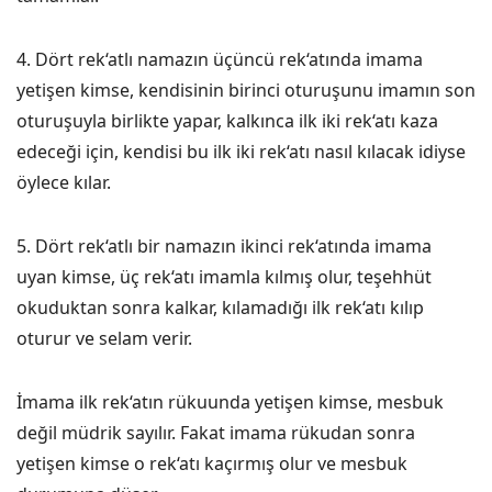
4. Dört rek‘atlı namazın üçüncü rek‘atında imama
yetişen kimse, kendisinin birinci oturuşunu imamın son
oturuşuyla birlikte yapar, kalkınca ilk iki rek‘atı kaza
edeceği için, kendisi bu ilk iki rek‘atı nasıl kılacak idiyse
öylece kılar.
5. Dört rek‘atlı bir namazın ikinci rek‘atında imama
uyan kimse, üç rek‘atı imamla kılmış olur, teşehhüt
okuduktan sonra kalkar, kılamadığı ilk rek‘atı kılıp
oturur ve selam verir.
İmama ilk rek‘atın rükuunda yetişen kimse, mesbuk
değil müdrik sayılır. Fakat imama rükudan sonra
yetişen kimse o rek‘atı kaçırmış olur ve mesbuk