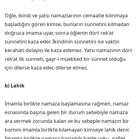
Öğle, ikindi ve yatsı namazlarının cemaatle kılınmaya
başladığını gören kimse, bunların sünnetini kılmadan
doğruca imama uyar, sonra öğlenin dört rek‘at
sünnetini kaza eder. İkindinin sünnetini ise vaktin
kerahati dolayısı ile kaza edemez. Yatsı namazının dört
rek‘at ilk sünneti, gayr-i müekked bir sünnet olduğu
için dilerse kaza eder, dilerse etmez.
b) Lahik
İmamla birlikte namaza başlamasına rağmen, namaz
esnasında başına gelen bir durum sebebiyle namaza
ara vermek zorunda kalan ve bu sebeple namazın bir
kısmını imamla birlikte kılamayan kimseye lahik denir.
İmamla birlikte namaza başladığı halde uyku, gaflet,