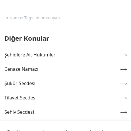
in
Namaz
Tags:
imama uyan
Diğer Konular
Şehidlere Ait Hükümler
Cenaze Namazı
Şükür Secdesi
Tilavet Secdesi
Sehiv Secdesi
Namazların Kazası