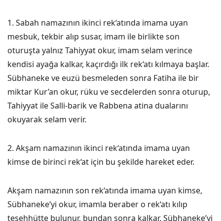
1. Sabah namazının ikinci rek‘atında imama uyan
mesbuk, tekbir alıp susar, imam ile birlikte son
oturuşta yalnız Tahiyyat okur, imam selam verince
kendisi ayağa kalkar, kaçırdığı ilk rek‘atı kılmaya başlar.
Sübhaneke ve euzü besmeleden sonra Fatiha ile bir
miktar Kur’an okur, rüku ve secdelerden sonra oturup,
Tahiyyat ile Salli-barik ve Rabbena atina dualarını
okuyarak selam verir.
2. Akşam namazının ikinci rek‘atında imama uyan
kimse de birinci rek‘at için bu şekilde hareket eder.
Akşam namazının son rek‘atında imama uyan kimse,
Sübhaneke’yi okur, imamla beraber o rek‘atı kılıp
teşehhütte bulunur, bundan sonra kalkar. Sübhaneke’yi