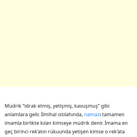
Müdrik “idrak etmiş, yetişmiş, kavuşmuş” gibi
anlamlara gelir. İlmihal ıstılahında,
namaz
ı tamamen
imamla birlikte kılan kimseye müdrik denir. İmama en
geç birinci rek‘atın rükuunda yetişen kimse o rek‘ata