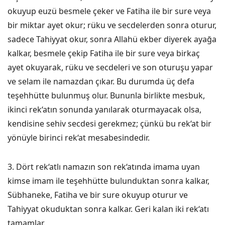
okuyup euzü besmele çeker ve Fatiha ile bir sure veya
bir miktar ayet okur; rüku ve secdelerden sonra oturur,
sadece Tahiyyat okur, sonra Allahü ekber diyerek ayağa
kalkar, besmele çekip Fatiha ile bir sure veya birkaç
ayet okuyarak, rüku ve secdeleri ve son oturuşu yapar
ve selam ile namazdan çıkar. Bu durumda üç defa
teşehhütte bulunmuş olur. Bununla birlikte mesbuk,
ikinci rek‘atın sonunda yanılarak oturmayacak olsa,
kendisine sehiv secdesi gerekmez; çünkü bu rek‘at bir
yönüyle birinci rek‘at mesabesindedir.
3. Dört rek‘atlı namazın son rek‘atında imama uyan
kimse imam ile teşehhütte bulunduktan sonra kalkar,
Sübhaneke, Fatiha ve bir sure okuyup oturur ve
Tahiyyat okuduktan sonra kalkar. Geri kalan iki rek‘atı
tamamlar.