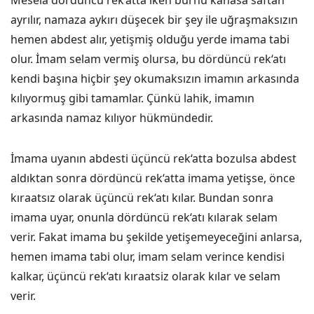
Mesela dördüncü rek‘atta iken burnu kanasa saftan
ayrılır, namaza aykırı düşecek bir şey ile uğraşmaksızın
hemen abdest alır, yetişmiş olduğu yerde imama tabi
olur. İmam selam vermiş olursa, bu dördüncü rek‘atı
kendi başına hiçbir şey okumaksızın imamın arkasında
kılıyormuş gibi tamamlar. Çünkü lahik, imamın
arkasında namaz kılıyor hükmündedir.
İmama uyanın abdesti üçüncü rek‘atta bozulsa abdest
aldıktan sonra dördüncü rek‘atta imama yetişse, önce
kıraatsız olarak üçüncü rek‘atı kılar. Bundan sonra
imama uyar, onunla dördüncü rek‘atı kılarak selam
verir. Fakat imama bu şekilde yetişemeyeceğini anlarsa,
hemen imama tabi olur, imam selam verince kendisi
kalkar, üçüncü rek‘atı kıraatsiz olarak kılar ve selam
verir.