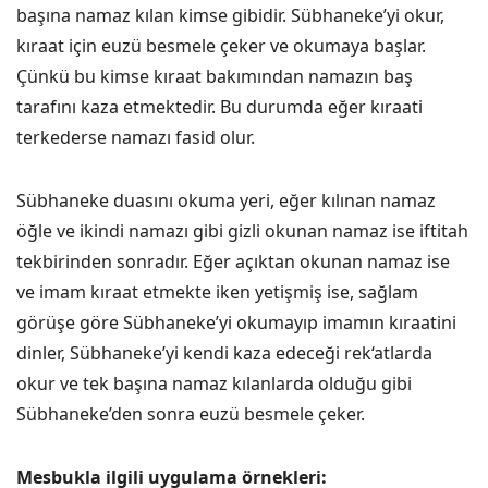
başına namaz kılan kimse gibidir. Sübhaneke’yi okur,
kıraat için euzü besmele çeker ve okumaya başlar.
Çünkü bu kimse kıraat bakımından namazın baş
tarafını kaza etmektedir. Bu durumda eğer kıraati
terkederse namazı fasid olur.
Sübhaneke duasını okuma yeri, eğer kılınan namaz
öğle ve ikindi namazı gibi gizli okunan namaz ise iftitah
tekbirinden sonradır. Eğer açıktan okunan namaz ise
ve imam kıraat etmekte iken yetişmiş ise, sağlam
görüşe göre Sübhaneke’yi okumayıp imamın kıraatini
dinler, Sübhaneke’yi kendi kaza edeceği rek‘atlarda
okur ve tek başına namaz kılanlarda olduğu gibi
Sübhaneke’den sonra euzü besmele çeker.
Mesbukla ilgili uygulama örnekleri: