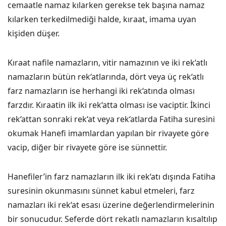
cemaatle namaz kılarken gerekse tek başına namaz
kılarken terkedilmediği halde, kıraat, imama uyan
kişiden düşer.
Kıraat nafile namazların, vitir namazının ve iki rek‘atlı
namazların bütün rek‘atlarında, dört veya üç rek‘atlı
farz namazların ise herhangi iki rek‘atında olması
farzdır. Kıraatin ilk iki rek‘atta olması ise vaciptir. İkinci
rek‘attan sonraki rek‘at veya rek‘atlarda Fatiha suresini
okumak Hanefi imamlardan yapılan bir rivayete göre
vacip, diğer bir rivayete göre ise sünnettir.
Hanefiler’in farz namazların ilk iki rek‘atı dışında Fatiha
suresinin okunmasını sünnet kabul etmeleri, farz
namazları iki rek‘at esası üzerine değerlendirmelerinin
bir sonucudur. Seferde dört rekatlı namazların kısaltılıp