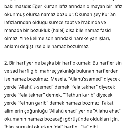
bakılmasıdır. Eğer Kur’an lafızlarından olmayan bir lafız
okunmuş olursa namaz bozulur. Okunan şey Kur’an
lafızlarından olduğu sürece zabt ve i‘rabında ve
manada bir bozukluk (halel) olsa bile namaz fasid
olmaz. Yine kelime sonlarındaki hareke yanlışları,
anlamı değiştirse bile namaz bozulmaz.
2. Bir harf yerine başka bir harf okumak: Bu harfler sin
ve sad harfi gibi mahreç yakınlığı bulunan harflerden
ise namaz bozulmaz. Mesela, “Allahü’ssamed” diyecek
yerde “Allahü’s-semed” demek “fela takher” diyecek
yerde “fela tekher” demek, “”fethun karib” diyecek
yerde “fethun garib” demek namazı bozmaz. Fakat
alimlerin çoğunluğu “Allahü ehad” yerine “Allahü ehat”
okumanın namazı bozacağı görüşünde oldukları için,
İhlas suresini okurken “dal” harfini, “te” gibi