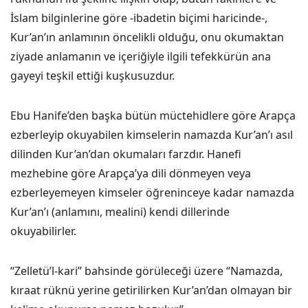
İslam bilginlerine göre -ibadetin biçimi haricinde-,
Kur’an’ın anlamının öncelikli olduğu, onu okumaktan
ziyade anlamanın ve içeriğiyle ilgili tefekkürün ana
gayeyi teşkil ettiği kuşkusuzdur.
Ebu Hanife’den başka bütün müctehidlere göre Arapça
ezberleyip okuyabilen kimselerin namazda Kur’an’ı asıl
dilinden Kur’an’dan okumaları farzdır. Hanefi
mezhebine göre Arapça’ya dili dönmeyen veya
ezberleyemeyen kimseler öğreninceye kadar namazda
Kur’an’ı (anlamını, mealini) kendi dillerinde
okuyabilirler.
“Zelletü’l-kari” bahsinde görüleceği üzere “Namazda,
kıraat rüknü yerine getirilirken Kur’an’dan olmayan bir