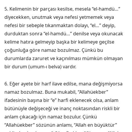
5. Kelimenin bir parçası kesilse, mesela “el-hamdü…”
diyecekken, unutmak veya nefesi yetmemek veya
nefesi bir sebeple tıkanmaktan dolayı, “el…” deyip,
durduktan sonra “el-hamdü…” denilse veya okunacak
kelime hatıra gelmeyip başka bir kelimeye geçilse
çoğunluğa göre namaz bozulmaz. Çünkü bu
durumlarda zaruret ve kaçınılması mümkün olmayan
bir durum (umum-ı belva) vardır.
6. Eğer ayete bir harf ilave edilse, mana değişmiyorsa
namaz bozulmaz. Buna mukabil, “Allahüekber”
ifadesinin başına bir “e” harfi eklenecek olsa, anlam
bütünüyle değişeceği ve inanç noktasından riskli bir
anlam çıkacağı için namaz bozulur. Çünkü
“Allahüekber” sözünün anlamı, “Allah en büyüktür”