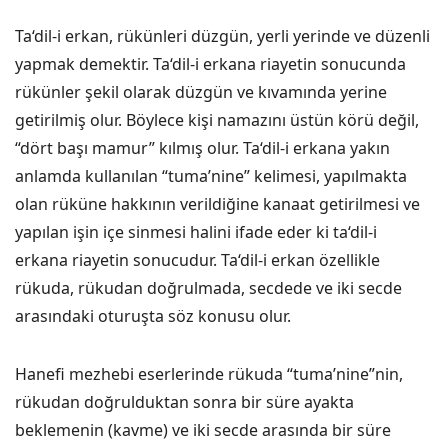
Ta‘dil-i erkan, rükünleri düzgün, yerli yerinde ve düzenli
yapmak demektir. Ta‘dil-i erkana riayetin sonucunda
rükünler şekil olarak düzgün ve kıvamında yerine
getirilmiş olur. Böylece kişi namazını üstün körü değil,
“dört başı mamur” kılmış olur. Ta‘dil-i erkana yakın
anlamda kullanılan “tuma’nine” kelimesi, yapılmakta
olan rüküne hakkının verildiğine kanaat getirilmesi ve
yapılan işin içe sinmesi halini ifade eder ki ta‘dil-i
erkana riayetin sonucudur. Ta‘dil-i erkan özellikle
rükuda, rükudan doğrulmada, secdede ve iki secde
arasındaki oturuşta söz konusu olur.
Hanefi mezhebi eserlerinde rükuda “tuma’nine”nin,
rükudan doğrulduktan sonra bir süre ayakta
beklemenin (kavme) ve iki secde arasında bir süre