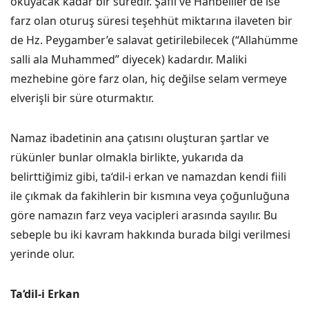
okuyacak kadar bir süredir. Şafii ve Hanbeliler’de ise
farz olan oturuş süresi teşehhüt miktarına ilaveten bir
de Hz. Peygamber’e salavat getirilebilecek (“Allahümme
salli ala Muhammed” diyecek) kadardır. Maliki
mezhebine göre farz olan, hiç değilse selam vermeye
elverişli bir süre oturmaktır.
Namaz ibadetinin ana çatısını oluşturan şartlar ve
rükünler bunlar olmakla birlikte, yukarıda da
belirttiğimiz gibi, ta‘dil-i erkan ve namazdan kendi fiili
ile çıkmak da fakihlerin bir kısmına veya çoğunluğuna
göre namazın farz veya vacipleri arasında sayılır. Bu
sebeple bu iki kavram hakkında burada bilgi verilmesi
yerinde olur.
Ta‘dil-i Erkan