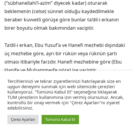
(“sübhanellahi’l-azim” diyecek kadar) oturarak
beklemenin (celse) sünnet olduğu kaydedilmekle
beraber kuvvetli görüşe göre bunlar ta‘dil-i erkanın
birer boyutu olmak bakımından vaciptir.
Ta‘dil-i erkan, Ebu Yusuf’a ve Hanefi mezhebi dışındaki
üç mezhebe göre, ayrı bir rükün veya rüknün şartı
olması itibariyle farzdır. Hanefi mezhebine göre (Ebu
Hanife ve Muhammed’e göre) ise vaciptir.
Tercihlerinizi ve tekrar ziyaretlerinizi hatırlayarak size en
uygun deneyimi sunmak için web sitemizde çerezleri
Namazdan Kendi Fiili ile Çıkmak
kullanıyoruz. “Tümünü Kabul Et” seçeneğine tıklayarak
TÜM çerezlerin kullanımına izin vermiş olursunuz. Ancak,
kontrollü bir onay vermek için "Çerez Ayarları"nı ziyaret
Ebu Hanife’ye göre namaz kılan kişinin, namazın
edebilirsiniz.
sonunda kendi istek ve iradesiyle yaptığı bir fiil ile
Çerez Ayarları
Tümünü Kabul Et
namazdan çıkması namazın rükünlerindendir. Ebu
Yusuf ve Muhammed’e göre ise teşehhüt miktarı