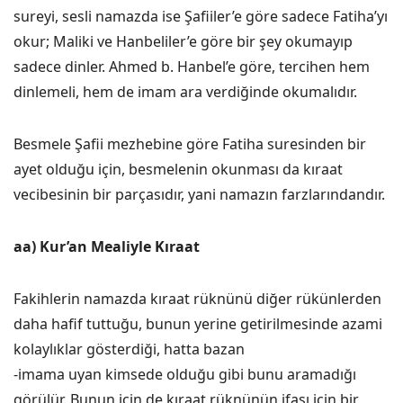
sureyi, sesli namazda ise Şafiiler’e göre sadece Fatiha’yı
okur; Maliki ve Hanbeliler’e göre bir şey okumayıp
sadece dinler. Ahmed b. Hanbel’e göre, tercihen hem
dinlemeli, hem de imam ara verdiğinde okumalıdır.
Besmele Şafii mezhebine göre Fatiha suresinden bir
ayet olduğu için, besmelenin okunması da kıraat
vecibesinin bir parçasıdır, yani namazın farzlarındandır.
aa) Kur’an Mealiyle Kıraat
Fakihlerin namazda kıraat rüknünü diğer rükünlerden
daha hafif tuttuğu, bunun yerine getirilmesinde azami
kolaylıklar gösterdiği, hatta bazan
-imama uyan kimsede olduğu gibi bunu aramadığı
görülür. Bunun için de kıraat rüknünün ifası için bir