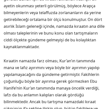
ayetin okunması yeterli görülmüş, böylece Arapça
bilmeyenlerin veya telaffuzda zorlananların da yerine
getirebileceği ortalama bir ölçü konulmuştur. On dört
asırlık İslam geleneği içinde, namazda kıraatın ana dille
olması taleplerinin ve bunu konu olan tartışmaların
ciddi ölçekte gündeme gelmeyişi de bu kolaylıktan
kaynaklanmaktadır.
Kıraatin namazda farz olması, Kur’an’ın tanımında
mana ve lafız ayırımını veya böyle bir ayırımın yapılıp
yapılamayacağını da gündeme getirmiştir. Fakihlerin
çoğunluğu böyle bir ayırıma gerek görmezken Ebu
Hanife’nin Kur’an tanımında manaya öncelik verdiği,
lafzı da bu anlamın kalıpları olarak gördüğü
bilinmektedir. Ancak bu tartışma namazdaki kıraat
rüknünün ifa şekline ilişkin olup, bütün fakihlere ve