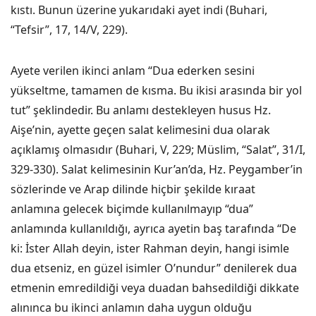
kıstı. Bunun üzerine yukarıdaki ayet indi (Buhari,
“Tefsir”, 17, 14/V, 229).
Ayete verilen ikinci anlam “Dua ederken sesini
yükseltme, tamamen de kısma. Bu ikisi arasında bir yol
tut” şeklindedir. Bu anlamı destekleyen husus Hz.
Aişe’nin, ayette geçen salat kelimesini dua olarak
açıklamış olmasıdır (Buhari, V, 229; Müslim, “Salat”, 31/I,
329-330). Salat kelimesinin Kur’an’da, Hz. Peygamber’in
sözlerinde ve Arap dilinde hiçbir şekilde kıraat
anlamına gelecek biçimde kullanılmayıp “dua”
anlamında kullanıldığı, ayrıca ayetin baş tarafında “De
ki: İster Allah deyin, ister Rahman deyin, hangi isimle
dua etseniz, en güzel isimler O’nundur” denilerek dua
etmenin emredildiği veya duadan bahsedildiği dikkate
alınınca bu ikinci anlamın daha uygun olduğu