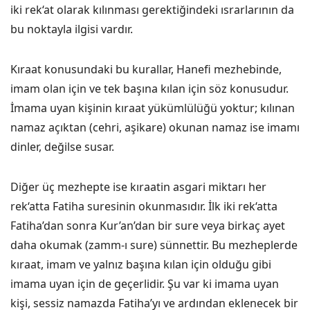
iki rek‘at olarak kılınması gerektiğindeki ısrarlarının da
bu noktayla ilgisi vardır.
Kıraat konusundaki bu kurallar, Hanefi mezhebinde,
imam olan için ve tek başına kılan için söz konusudur.
İmama uyan kişinin kıraat yükümlülüğü yoktur; kılınan
namaz açıktan (cehri, aşikare) okunan namaz ise imamı
dinler, değilse susar.
Diğer üç mezhepte ise kıraatin asgari miktarı her
rek‘atta Fatiha suresinin okunmasıdır. İlk iki rek‘atta
Fatiha’dan sonra Kur’an’dan bir sure veya birkaç ayet
daha okumak (zamm-ı sure) sünnettir. Bu mezheplerde
kıraat, imam ve yalnız başına kılan için olduğu gibi
imama uyan için de geçerlidir. Şu var ki imama uyan
kişi, sessiz namazda Fatiha’yı ve ardından eklenecek bir