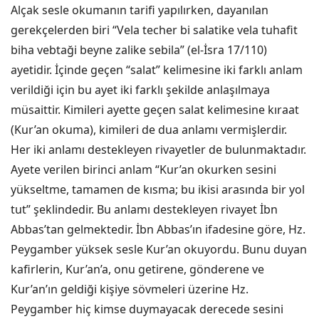
Alçak sesle okumanın tarifi yapılırken, dayanılan
gerekçelerden biri “Vela techer bi salatike vela tuhafit
biha vebtaği beyne zalike sebila” (el-İsra 17/110)
ayetidir. İçinde geçen “salat” kelimesine iki farklı anlam
verildiği için bu ayet iki farklı şekilde anlaşılmaya
müsaittir. Kimileri ayette geçen salat kelimesine kıraat
(Kur’an okuma), kimileri de dua anlamı vermişlerdir.
Her iki anlamı destekleyen rivayetler de bulunmaktadır.
Ayete verilen birinci anlam “Kur’an okurken sesini
yükseltme, tamamen de kısma; bu ikisi arasında bir yol
tut” şeklindedir. Bu anlamı destekleyen rivayet İbn
Abbas’tan gelmektedir. İbn Abbas’ın ifadesine göre, Hz.
Peygamber yüksek sesle Kur’an okuyordu. Bunu duyan
kafirlerin, Kur’an’a, onu getirene, gönderene ve
Kur’an’ın geldiği kişiye sövmeleri üzerine Hz.
Peygamber hiç kimse duymayacak derecede sesini