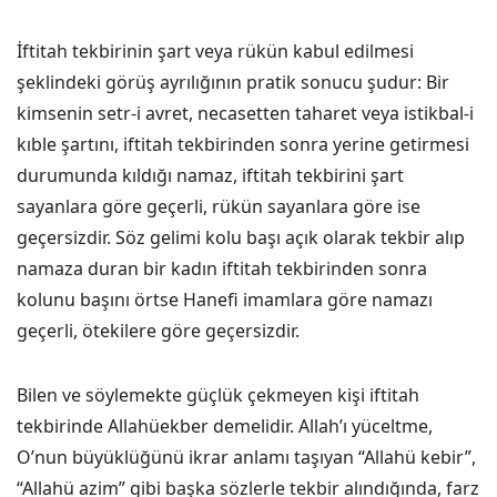
İftitah tekbirinin şart veya rükün kabul edilmesi
şeklindeki görüş ayrılığının pratik sonucu şudur: Bir
kimsenin setr-i avret, necasetten taharet veya istikbal-i
kıble şartını, iftitah tekbirinden sonra yerine getirmesi
durumunda kıldığı namaz, iftitah tekbirini şart
sayanlara göre geçerli, rükün sayanlara göre ise
geçersizdir. Söz gelimi kolu başı açık olarak tekbir alıp
namaza duran bir kadın iftitah tekbirinden sonra
kolunu başını örtse Hanefi imamlara göre namazı
geçerli, ötekilere göre geçersizdir.
Bilen ve söylemekte güçlük çekmeyen kişi iftitah
tekbirinde Allahüekber demelidir. Allah’ı yüceltme,
O’nun büyüklüğünü ikrar anlamı taşıyan “Allahü kebir”,
“Allahü azim” gibi başka sözlerle tekbir alındığında, farz