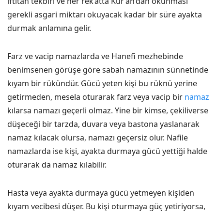
iftitah tekbiri ve her rek‘atta Kur’an’dan okunması
gerekli asgari miktarı okuyacak kadar bir süre ayakta
durmak anlamına gelir.
Farz ve vacip namazlarda ve Hanefi mezhebinde
benimsenen görüşe göre sabah namazının sünnetinde
kıyam bir rükündür. Gücü yeten kişi bu rüknü yerine
getirmeden, mesela oturarak farz veya vacip bir
namaz
kılarsa namazı geçerli olmaz. Yine bir kimse, çekiliverse
düşeceği bir tarzda, duvara veya bastona yaslanarak
namaz kılacak olursa, namazı geçersiz olur. Nafile
namazlarda ise kişi, ayakta durmaya gücü yettiği halde
oturarak da namaz kılabilir.
Hasta veya ayakta durmaya gücü yetmeyen kişiden
kıyam vecibesi düşer. Bu kişi oturmaya güç yetiriyorsa,