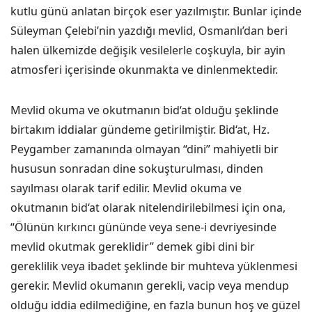
kutlu günü anlatan birçok eser yazılmıştır. Bunlar içinde
Süleyman Çelebi’nin yazdığı mevlid, Osmanlı’dan beri
halen ülkemizde değişik vesilelerle coşkuyla, bir ayin
atmosferi içerisinde okunmakta ve dinlenmektedir.
Mevlid okuma ve okutmanın bid‘at olduğu şeklinde
birtakım iddialar gündeme getirilmiştir. Bid‘at, Hz.
Peygamber zamanında olmayan “dini” mahiyetli bir
hususun sonradan dine sokuşturulması, dinden
sayılması olarak tarif edilir. Mevlid okuma ve
okutmanın bid‘at olarak nitelendirilebilmesi için ona,
“Ölünün kırkıncı gününde veya sene-i devriyesinde
mevlid okutmak gereklidir” demek gibi dini bir
gereklilik veya ibadet şeklinde bir muhteva yüklenmesi
gerekir. Mevlid okumanın gerekli, vacip veya mendup
olduğu iddia edilmediğine, en fazla bunun hoş ve güzel