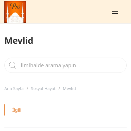
Mevlid
Ana Sayfa
Sosyal Hayat
Mevlid
İlgili