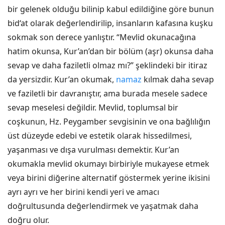
bir gelenek olduğu bilinip kabul edildiğine göre bunun
bid‘at olarak değerlendirilip, insanların kafasına kuşku
sokmak son derece yanlıştır. “Mevlid okunacağına
hatim okunsa, Kur’an’dan bir bölüm (aşr) okunsa daha
sevap ve daha faziletli olmaz mı?” şeklindeki bir itiraz
da yersizdir. Kur’an okumak,
namaz
kılmak daha sevap
ve faziletli bir davranıştır, ama burada mesele sadece
sevap meselesi değildir. Mevlid, toplumsal bir
coşkunun, Hz. Peygamber sevgisinin ve ona bağlılığın
üst düzeyde edebi ve estetik olarak hissedilmesi,
yaşanması ve dışa vurulması demektir. Kur’an
okumakla mevlid okumayı birbiriyle mukayese etmek
veya birini diğerine alternatif göstermek yerine ikisini
ayrı ayrı ve her birini kendi yeri ve amacı
doğrultusunda değerlendirmek ve yaşatmak daha
doğru olur.